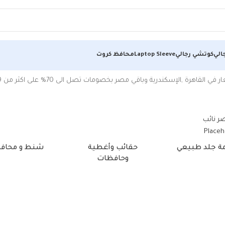
الي
كوتشي رجالي
Laptop Sleeve
محافظ كروت
إسكندرية وباقي مصر بخصومات تصل الى 70% على اكثر من 29 الف موديل مختلف من حقائب
مة جلد طبيعي
حقائب وأغطية
شنط و محاف
وحافظات