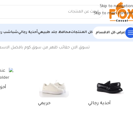
Skip to navigation
Skip to main content
كل المنتجات
محافظ جلد طبيعي
أحذية رجالي
شباشب رج
عرض كل الاقسام
الرئيسية
/
منتجات تحت الوسم “شنط ظهر شبابي”
تسوق الان حقائب
ظهر
من سوق.كوم بافضل الاسعار في القاهرة ,ال
أحز
أحذية رجالي
حريمي