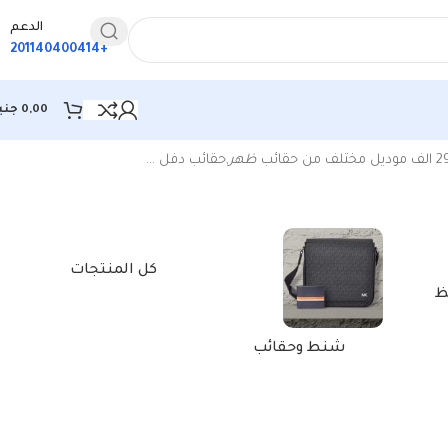
الدعم
+201140400414
0,00
جني
ظهر
,حقائب دفل …
كل المنتجات
ظ
شنط وحقائب