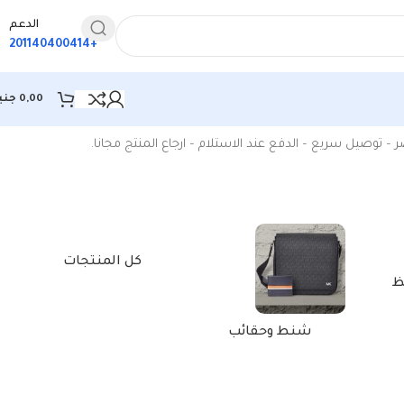
الدعم
+201140400414
0,00
جني
وصيل سريع – الدفع عند الاستلام – ارجاع المنتج مجانا.
كل المنتجات
ظ
شنط وحقائب