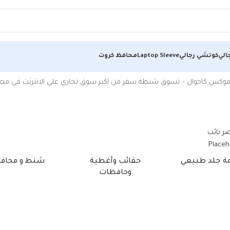
الي
كوتشي رجالي
Laptop Sleeve
محافظ كروت
كس كاجوال – تسوق شنطة سفر من اكبر سوق تجاري علي الانترنت في مصر – ت
مة جلد طبيعي
حقائب وأغطية
شنط و محاف
وحافظات