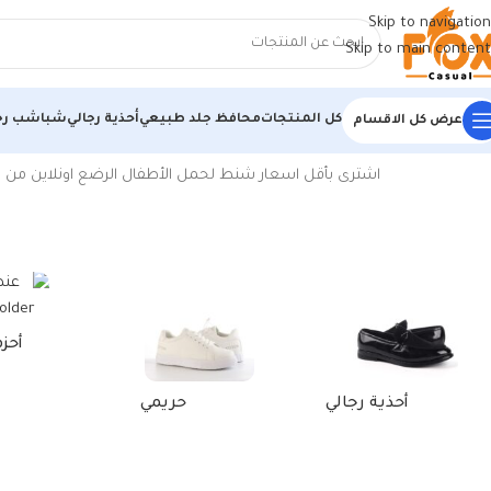
Skip to navigation
Skip to main content
كل المنتجات
محافظ جلد طبيعي
أحذية رجالي
شباشب رج
عرض كل الاقسام
الرئيسية
/
منتجات تحت الوسم “شنط لحمل الأطفال الرضع”
اشترى بأقل اسعار شنط لحمل الأطفال الرضع اونلاين من فو
أحز
أحذية رجالي
حريمي