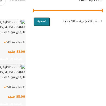
Filter By Price
السعر:
70 جنيه
—
90 جنيه
تصفية
فانلات داخلية رج
للرجال من خالد، 3 قطع – ابيض – XXL
49 in stock
83,00
جنيه
إضافة إلى السلة
فانلات داخلية رج
للرجال من خالد، 3 قطع – ابيض – 3XL
50 in stock
85,00
جنيه
إضافة إلى السلة