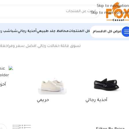
Skip to navigation
Skip to main content
كل المنتجات
محافظ جلد طبيعي
أحذية رجالي
شباشب رج
عرض كل الاقسام
الرئيسية
/
منتجات تحت الوسم “فانلة حمالة رجالي”
تسوق فانلة حمالات رجالي افضل سعر ومراجعة ، اكتشف الجديد من قطوني
أحز
أحذية رجالي
حريمي