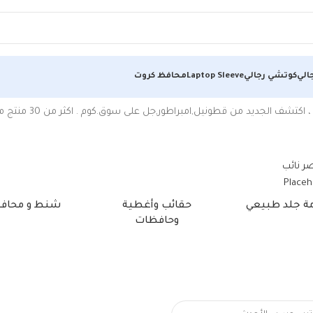
الي
كوتشي رجالي
Laptop Sleeve
محافظ كروت
ل,امبراطور,جل على سوق.كوم . اكثر من 30 منتج من ملابس داخلية,بلايز/ تيشيرتات بخصومات 70%
مة جلد طبيعي
حقائب وأغطية
شنط و محاف
وحافظات