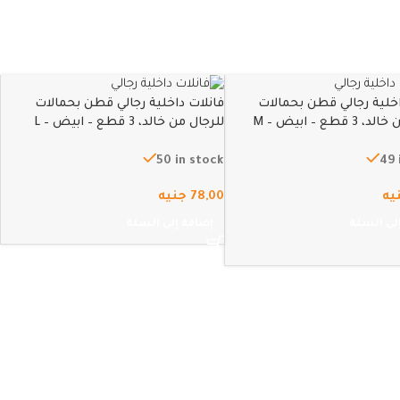
اخلية رجالي قطن بحمالات
فانلات داخلية رجالي قطن بحمالات
 قطع – ابيض – M
للرجال من خالد، 3 قطع – ابيض – L
50 in stock
49 
يه
78,00
جنيه
لى السلة
إضافة إلى السلة