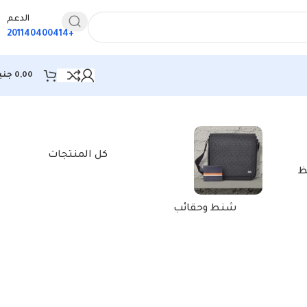
الدعم
+201140400414
0,00
جني
عرض النتيجة الوحيدة
كل المنتجات
ظ
شنط وحقائب