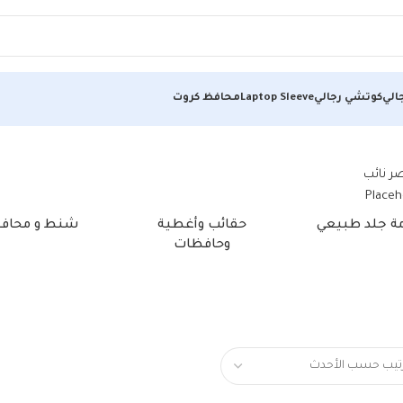
الي
كوتشي رجالي
Laptop Sleeve
محافظ كروت
مة جلد طبيعي
حقائب وأغطية
شنط و محاف
وحافظات