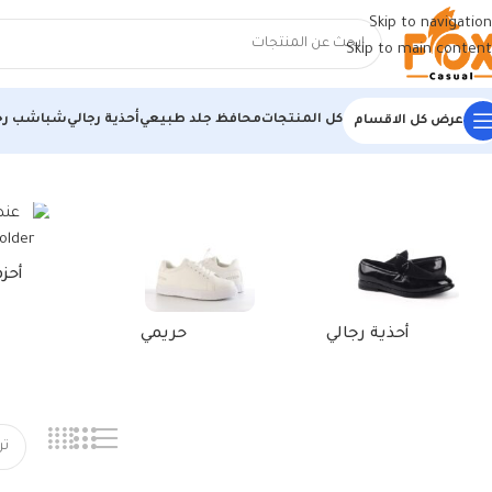
Skip to navigation
Skip to main content
كل المنتجات
محافظ جلد طبيعي
أحذية رجالي
شباشب رج
عرض كل الاقسام
الرئيسية
/
منتجات تحت الوسم “كراتة جلد طبيعي”
أحز
أحذية رجالي
حريمي