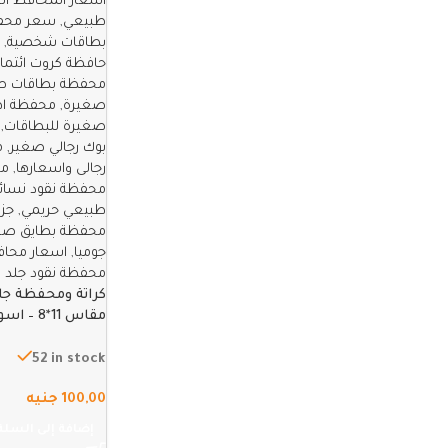
كراتة ومحفظة جل
مقاس 11*8 – اسود-مشحم
52 in stock
100,00
جنيه
إضافة إلى السلة