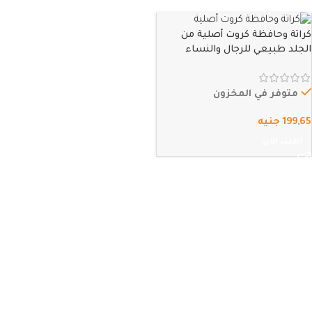
كراتة وحافظة كروت أصلية من
الجلد طبيعي للرجال والنساء
مقاس 11*8 سم بها 7 جيوب من
الداخل محفظة كروت حجم صغير
محافظ نحيفة من فوكس كاجوال
متوفر في المخزون
(أسود سادة)
199,65
جنيه
أطلب الان