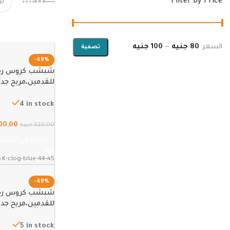
Filter By Price
السعر:
80 جنيه
—
100 جنيه
تصفية
-69%
شبشب كروس رجا
45
4 in stock
00,00
320,00
جنيه
إضافة إلى السلة
:
K-clog-blue-44-45
-69%
شبشب كروس رجا
40
5 in stock