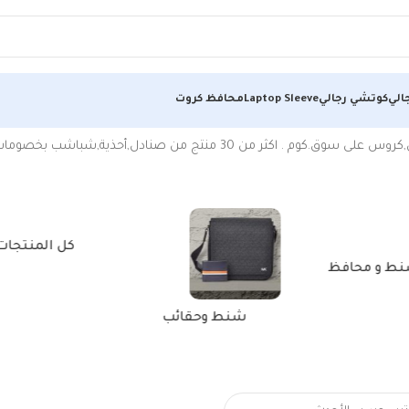
الي
كوتشي رجالي
Laptop Sleeve
محافظ كروت
ن
كل المنتجات
ط و محافظ
شنط وحقائب