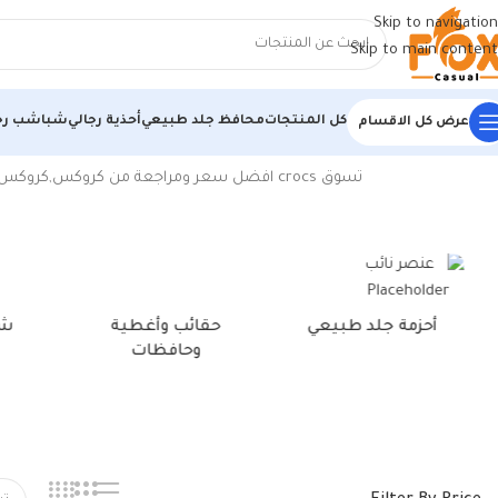
Skip to navigation
Skip to main content
كل المنتجات
محافظ جلد طبيعي
أحذية رجالي
شباشب رج
عرض كل الاقسام
الرئيسية
/
منتجات تحت الوسم “كروكس طبى”
تسوق
crocs
افضل سعر ومراجعة من كروكس,كروكس‎,كروس على سوق.كوم . اكثر من 30 منتج من صنادل,أحذية,شباشب بخصومات 70% | القاهرة، … كروكس طبي مريح اسود – للجنسي
أحزمة جلد طبيعي
حقائب وأغطية
شن
وحافظات