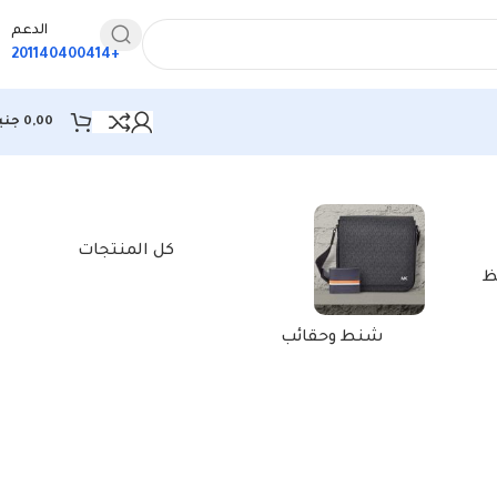
الدعم
+201140400414
0,00
جني
كل المنتجات
ظ
شنط وحقائب