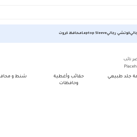
الي
كوتشي رجالي
Laptop Sleeve
محافظ كروت
مة جلد طبيعي
حقائب وأغطية
شنط و محاف
وحافظات