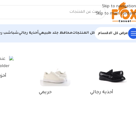
Skip to navigation
Skip to main content
كل المنتجات
محافظ جلد طبيعي
أحذية رجالي
شباشب رج
عرض كل الاقسام
الرئيسية
/
منتجات تحت الوسم “كوتشيات بيضه رجالي”
أحز
أحذية رجالي
حريمي