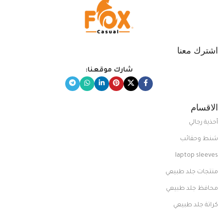
اشترك معنا
شارك موقعنا:
الاقسام
أحذية رجالي
شنط وحقائب
laptop sleeves
منتجات جلد طبيعي
محافظ جلد طبيعي
كراتة جلد طبيعي