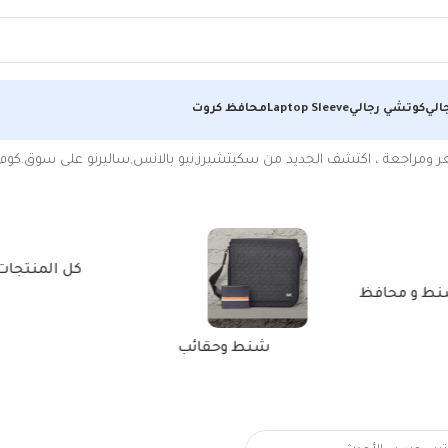
الي
كوتشي رجالي
Laptop Sleeve
محافظ كروت
ومراجعة ، اكتشف الجديد من سكيتشيرز,نيو بالانس,ساليرنو على سوق.كوم
كل المنتجات
ط و محافظ
شنط وحقائب