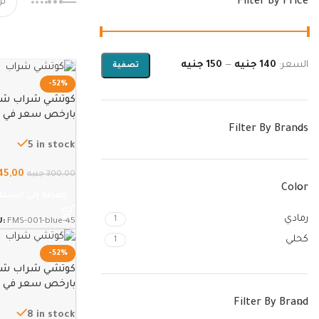
Filter By Price
السعر:
140 جنيه
—
150 جنيه
تصفية
-52%
كوتشي شراب شباب
بارخص سعر في مصر
Filter By Brands
5 in stock
45,00
300,00
جنيه
Color
إضافة إلى السلة
رمادي
1
U:
FMS-001-blue-45
كحلي
1
-52%
كوتشي شراب شباب
بارخص سعر في مصر
Filter By Brand
8 in stock