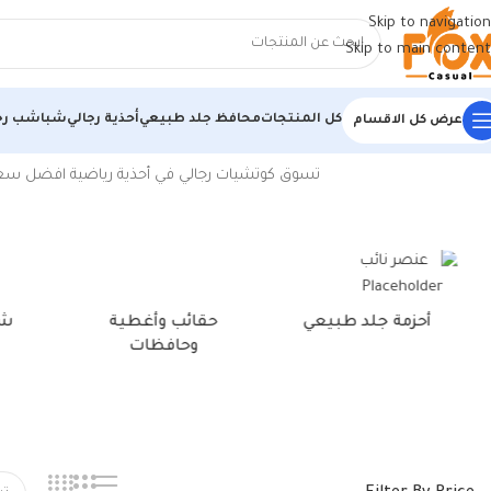
Skip to navigation
Skip to main content
كل المنتجات
محافظ جلد طبيعي
أحذية رجالي
شباشب رج
عرض كل الاقسام
الرئيسية
/
منتجات تحت الوسم “كوتشي شراب رجالي طويل”
تسوق كوتشيات رجالي في أحذية رياضية افضل سعر 
أحزمة جلد طبيعي
حقائب وأغطية
شن
وحافظات