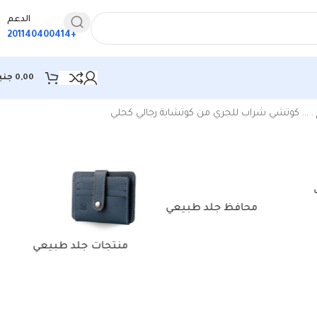
الدعم
+201140400414
0,00
جني
عرض ⁦14⁩ من كل النتائج
 . … كوتشي شراب للجري من كوتشاية رجالي كحلي
محافظ جلد طبيعي
منتجات جلد طبيعي