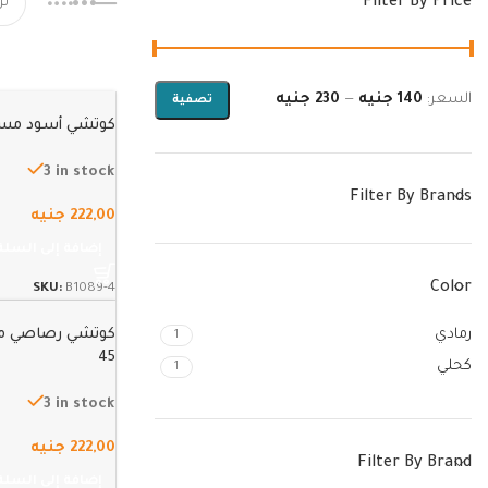
Filter By Price
السعر:
140 جنيه
—
230 جنيه
تصفية
كوتشي أسود مستور
3 in stock
Filter By Brands
222,00
جنيه
إضافة إلى السلة
Color
SKU:
B1089-4
رمادي
كوتشي رصاصي مس
1
45
كحلي
1
3 in stock
222,00
جنيه
Filter By Brand
إضافة إلى السلة