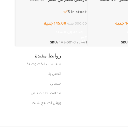
Black, 4
بارخص سعر في مصر – Black, 41
5 in stock
1
جنيه
145,00
جنيه
300,00
جنيه
إضافة إلى السلة
SKU:
FMS-001-Black-41
SKU
روابط مفيدة
سياسات الخصوصية
اتصل بنا
حسابي
محافظ جلد طبيعي
ورش تصنيع شنط