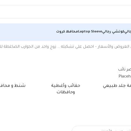
الي
كوتشي رجالي
Laptop Sleeve
محافظ كروت
ار – احصل علي تشكيله … زوج واحد من الجوارب الضاغطة للرجال والنساء 20-30 مللي متر ز
كل المنتجات
ط و محافظ
شنط وحقائب