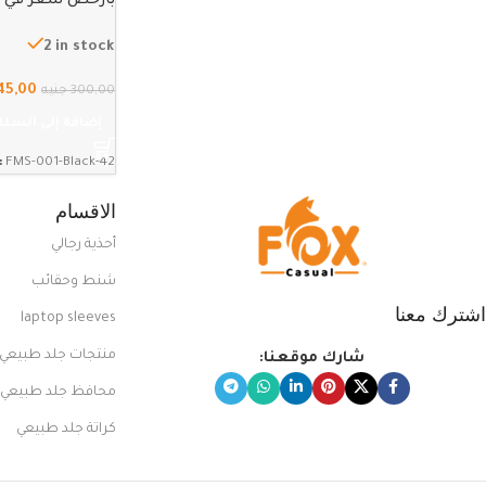
بارخص سعر في مصر – 2
2 in stock
45,00
300,00
جنيه
إضافة إلى السلة
:
FMS-001-Black-42
الاقسام
أحذية رجالي
شنط وحقائب
اشترك معنا
laptop sleeves
منتجات جلد طبيعي
شارك موقعنا:
محافظ جلد طبيعي
كراتة جلد طبيعي