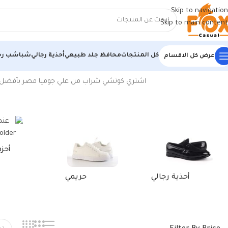
Skip to navigation
Skip to main content
كل المنتجات
محافظ جلد طبيعي
أحذية رجالي
شباشب رج
عرض كل الاقسام
الرئيسية
/
منتجات تحت الوسم “كوتشي شراب رجالي”
اشتري كوتشي شراب من علي جوميا مصر بأفضل العروض والأسع
أحزمة جلد طبيعي
حقائب وأغطية
شن
وحافظات