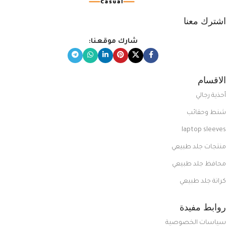
اشترك معنا
شارك موقعنا:
الاقسام
أحذية رجالي
شنط وحقائب
laptop sleeves
منتجات جلد طبيعي
محافظ جلد طبيعي
كراتة جلد طبيعي
روابط مفيدة
سياسات الخصوصية