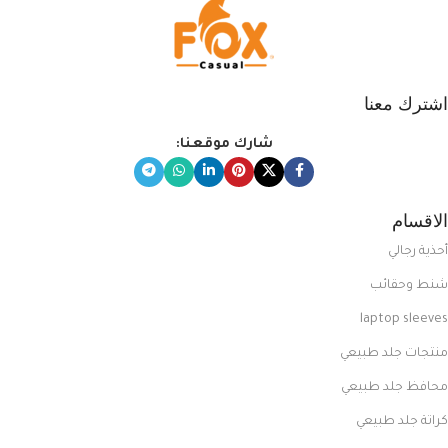
اشترك معنا
شارك موقعنا:
الاقسام
أحذية رجالي
شنط وحقائب
laptop sleeves
منتجات جلد طبيعي
محافظ جلد طبيعي
كراتة جلد طبيعي