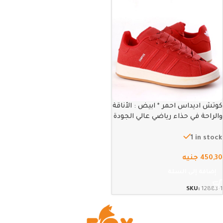
كوتش اديداس احمر * ابيض : الأناقة
والراحة في حذاء رياضي عالي الجودة
– 41
1 in stock
450,30
جنيه
إضافة إلى السلة
SKU:
12883-1