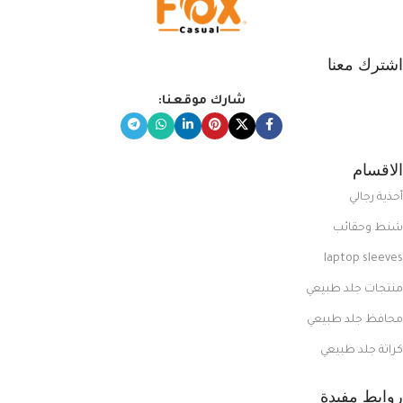
اشترك معنا
شارك موقعنا:
الاقسام
أحذية رجالي
شنط وحقائب
laptop sleeves
منتجات جلد طبيعي
محافظ جلد طبيعي
كراتة جلد طبيعي
روابط مفيدة