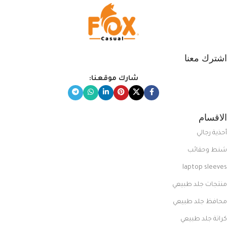
اشترك معنا
شارك موقعنا:
الاقسام
أحذية رجالي
شنط وحقائب
laptop sleeves
منتجات جلد طبيعي
محافظ جلد طبيعي
كراتة جلد طبيعي