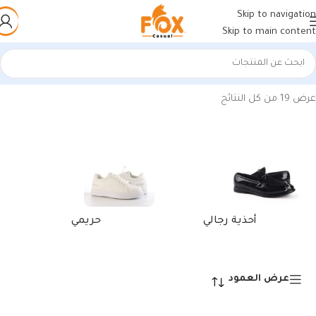
Skip to navigation
Skip to main content
الرئيسية
/
منتجات تحت الوسم “كوتش أوجي مريح”
عرض ⁦19⁩ من كل النتائج
أحزمة جلد طبيعي
حقائب وأغطية وحافظات
عرض العمود