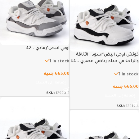
اوجي ابيض*رمادي – 42
كوتش اوجي ابيض*اسود : الأناقة
والراحة في حذاء رياضي عصري – 44
1 in stock
665,00
جنيه
1 in stock
إضافة إلى السلة
665,00
جنيه
SKU:
12920-2
إضافة إلى السلة
SKU:
12919-4