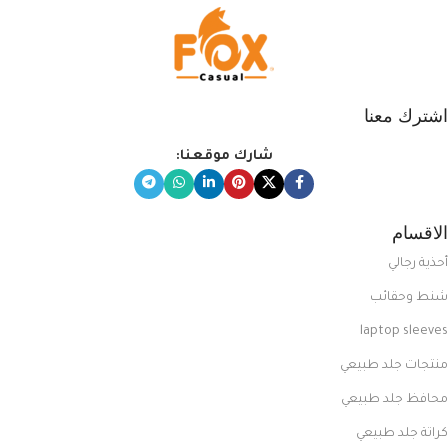
اشترك معنا
شارك موقعنا:
الاقسام
أحذية رجالي
شنط وحقائب
laptop sleeves
منتجات جلد طبيعي
محافظ جلد طبيعي
كراتة جلد طبيعي