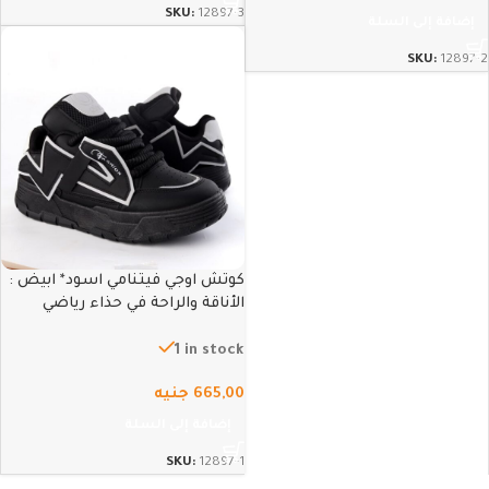
SKU:
12897-3
إضافة إلى السلة
SKU:
12897-2
كوتش اوجي فيتنامي اسود* ابيض :
الأناقة والراحة في حذاء رياضي
عصري – 41
1 in stock
665,00
جنيه
إضافة إلى السلة
SKU:
12897-1