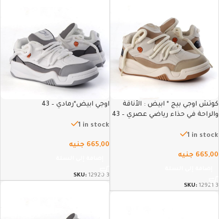
كوتش اوجي بيج * ابيض : الأناقة
اوجي ابيض*رمادي – 43
والراحة في حذاء رياضي عصري – 43
1 in stock
1 in stock
665,00
جنيه
665,00
جنيه
إضافة إلى السلة
إضافة إلى السلة
SKU:
12920-3
SKU:
12921-3