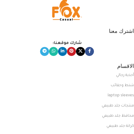
اشترك معنا
شارك موقعنا:
الاقسام
أحذية رجالي
شنط وحقائب
laptop sleeves
منتجات جلد طبيعي
محافظ جلد طبيعي
كراتة جلد طبيعي