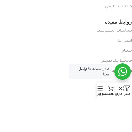
كراتة جلد طبيعي
روابط مفيدة
سياسات الخصوصية
اتصل بنا
حسابي
محافظ جلد طبيعي
تحتاج مساعدة؟
تواصل
ورش تصنيع شنط
معنا
روابط مفيدة
فلتر
قارن
عربة التسوق
القائمة الرئيسية
المدونة
معلومات عنا
العروض الحصرية
الفرع