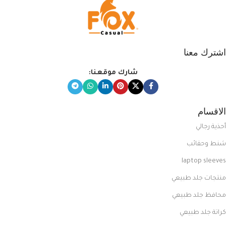
اشترك معنا
شارك موقعنا:
الاقسام
أحذية رجالي
شنط وحقائب
laptop sleeves
منتجات جلد طبيعي
محافظ جلد طبيعي
كراتة جلد طبيعي