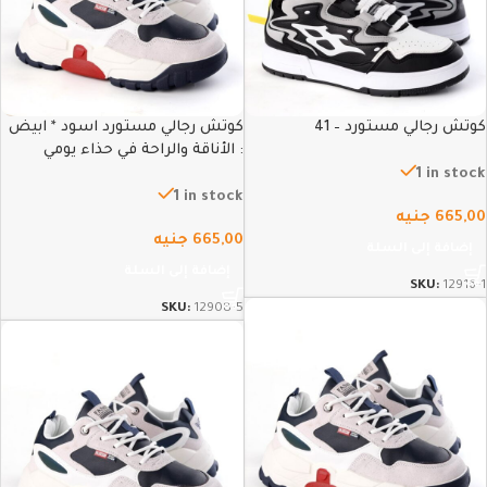
كوتش رجالي مستورد – 41
كوتش رجالي مستورد اسود * ابيض
: الأناقة والراحة في حذاء يومي
متطور – 40
1 in stock
1 in stock
665,00
جنيه
665,00
جنيه
إضافة إلى السلة
إضافة إلى السلة
SKU:
12916-1
SKU:
12908-5