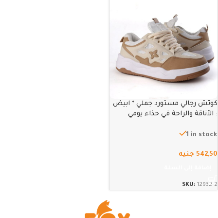
كوتش رجالي مستورد جملي * ابيض
: الأناقة والراحة في حذاء يومي
متطور – 42
1 in stock
542,50
جنيه
إضافة إلى السلة
SKU:
12932-2