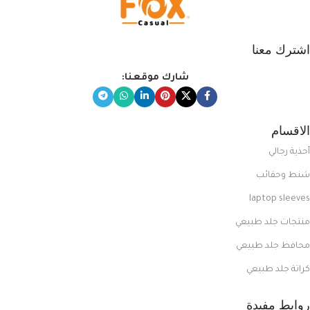
اشترك معنا
شارك موقعنا:
الاقسام
أحذية رجالي
شنط وحقائب
laptop sleeves
منتجات جلد طبيعي
محافظ جلد طبيعي
كراتة جلد طبيعي
روابط مفيدة