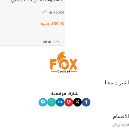
الأناقة والراحة في حذاء رياضي
عصري – 42
1 in stock
465,00
جنيه
إضافة إلى السلة
SKU:
12876-2
اشترك معنا
شارك موقعنا:
الاقسام
أحذية رجالي