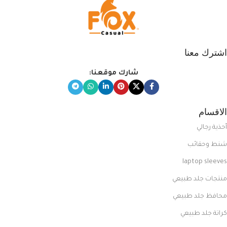
اشترك معنا
شارك موقعنا:
الاقسام
أحذية رجالي
شنط وحقائب
laptop sleeves
منتجات جلد طبيعي
محافظ جلد طبيعي
كراتة جلد طبيعي