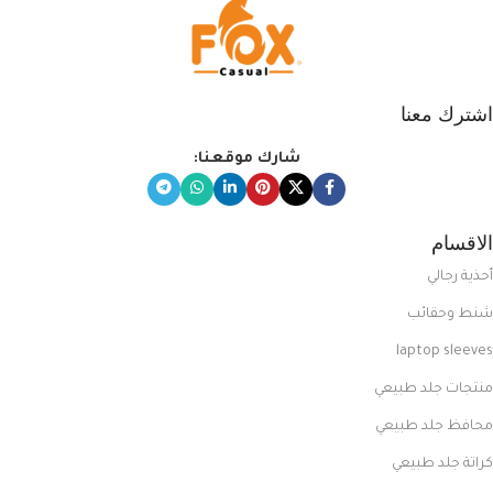
اشترك معنا
شارك موقعنا:
الاقسام
أحذية رجالي
شنط وحقائب
laptop sleeves
منتجات جلد طبيعي
محافظ جلد طبيعي
كراتة جلد طبيعي