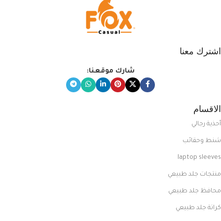
اشترك معنا
شارك موقعنا:
الاقسام
أحذية رجالي
شنط وحقائب
laptop sleeves
منتجات جلد طبيعي
محافظ جلد طبيعي
كراتة جلد طبيعي