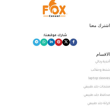
اشترك معنا
شارك موقعنا:
الاقسام
أحذية رجالي
شنط وحقائب
laptop sleeves
منتجات جلد طبيعي
محافظ جلد طبيعي
كراتة جلد طبيعي