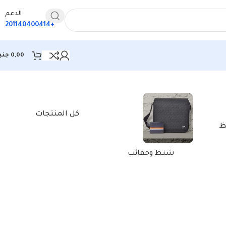
الدعم
+201140400414
0,00
جني
كل المنتجات
ظ
شنط وحقائب