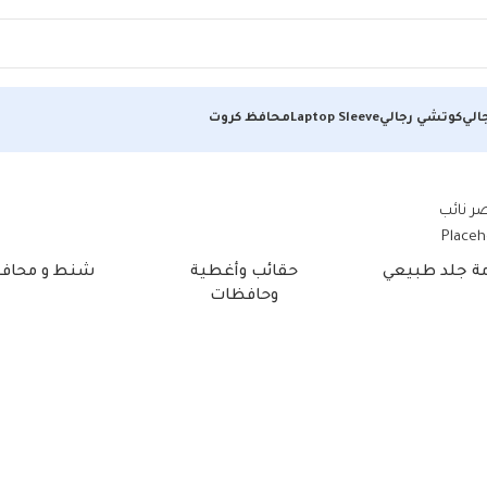
الي
كوتشي رجالي
Laptop Sleeve
محافظ كروت
مة جلد طبيعي
حقائب وأغطية
شنط و محاف
وحافظات