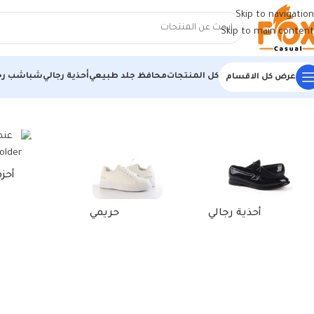
Skip to navigation
Skip to main content
كل المنتجات
محافظ جلد طبيعي
أحذية رجالي
شباشب رج
عرض كل الاقسام
الرئيسية
/
منتجات تحت الوسم “كوتش عصري أبيض للنساء”
أحز
أحذية رجالي
حريمي