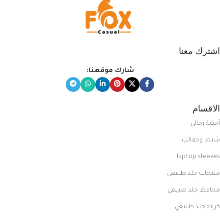
اشترك معنا
شارك موقعنا:
الاقسام
أحذية رجالي
شنط وحقائب
laptop sleeves
منتجات جلد طبيعي
محافظ جلد طبيعي
كراتة جلد طبيعي