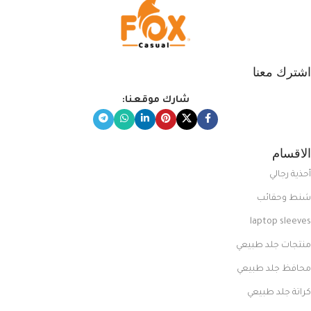
اشترك معنا
شارك موقعنا:
الاقسام
أحذية رجالي
شنط وحقائب
laptop sleeves
منتجات جلد طبيعي
محافظ جلد طبيعي
كراتة جلد طبيعي