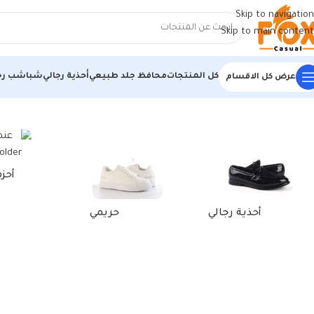
Skip to navigation
Skip to main content
كل المنتجات
محافظ جلد طبيعي
أحذية رجالي
شباشب رج
عرض كل الاقسام
الرئيسية
/
منتجات تحت الوسم “كوتش فيتنامي أبيض*أزرق”
أحز
أحذية رجالي
حريمي