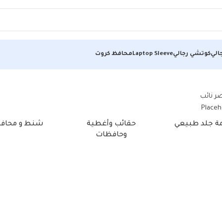
الي
كوتشي رجالي
Laptop Sleeve
محافظ كروت
مة جلد طبيعي
حقائب وأغطية
شنط و محاف
وحافظات