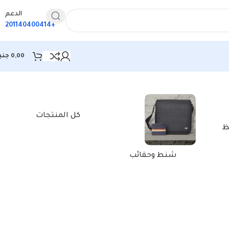
الدعم
+201140400414
0,00
جني
كل المنتجات
ظ
شنط وحقائب