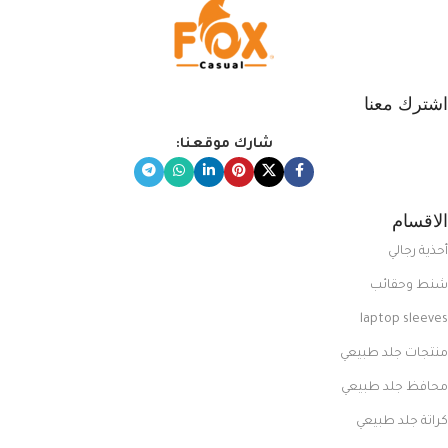
اشترك معنا
شارك موقعنا:
الاقسام
أحذية رجالي
شنط وحقائب
laptop sleeves
منتجات جلد طبيعي
محافظ جلد طبيعي
كراتة جلد طبيعي