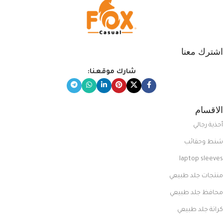
اشترك معنا
شارك موقعنا:
الاقسام
أحذية رجالي
شنط وحقائب
laptop sleeves
منتجات جلد طبيعي
محافظ جلد طبيعي
كراتة جلد طبيعي