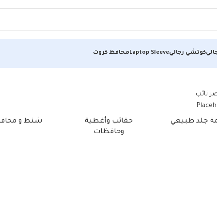
الي
كوتشي رجالي
Laptop Sleeve
محافظ كروت
جال”
مة جلد طبيعي
حقائب وأغطية
شنط و محاف
وحافظات