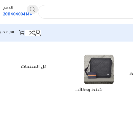
الدعم
+201140400414
0,00
جني
كل المنتجات
ظ
شنط وحقائب