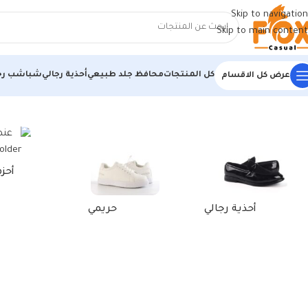
Skip to navigation
Skip to main content
كل المنتجات
محافظ جلد طبيعي
أحذية رجالي
شباشب رج
عرض كل الاقسام
الرئيسية
/
منتجات تحت الوسم “كوتش للخروجات اليومية بيجأسود للر
أحز
أحذية رجالي
حريمي