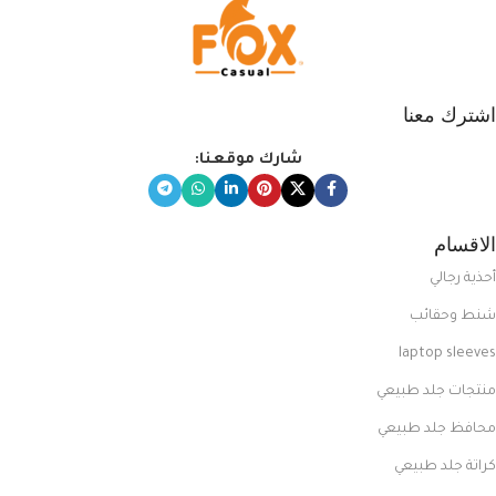
اشترك معنا
شارك موقعنا:
الاقسام
أحذية رجالي
شنط وحقائب
laptop sleeves
منتجات جلد طبيعي
محافظ جلد طبيعي
كراتة جلد طبيعي