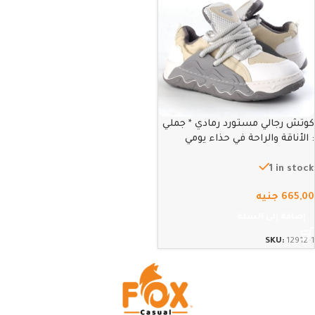
كوتش رجالي مستورد رمادي * جملي
: الأناقة والراحة في حذاء يومي
متطور – 41
1 in stock
665,00
جنيه
إضافة إلى السلة
SKU:
12912-1