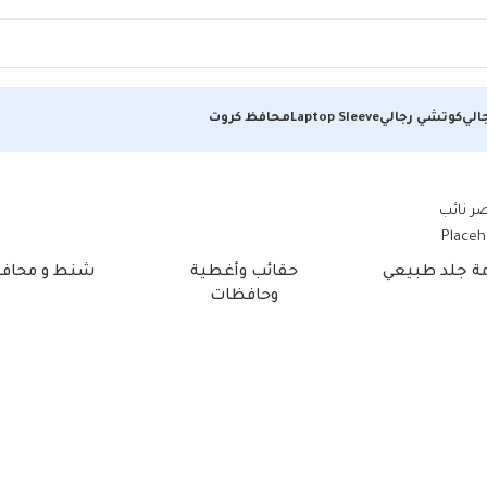
الي
كوتشي رجالي
Laptop Sleeve
محافظ كروت
مة جلد طبيعي
حقائب وأغطية
شنط و محاف
وحافظات