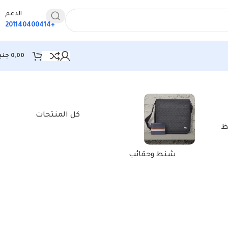
الدعم
+201140400414
0,00
جني
كل المنتجات
ظ
شنط وحقائب