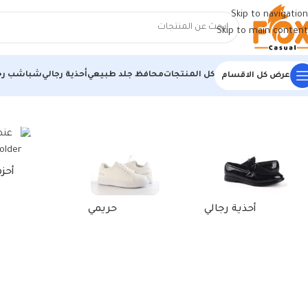
Skip to navigation
Skip to main content
كل المنتجات
محافظ جلد طبيعي
أحذية رجالي
شباشب رج
عرض كل الاقسام
الرئيسية
/
منتجات تحت الوسم “محافظ رجالي”
أحز
أحذية رجالي
حريمي