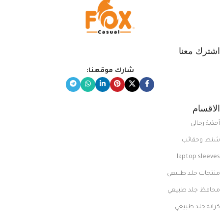
اشترك معنا
شارك موقعنا:
الاقسام
أحذية رجالي
شنط وحقائب
laptop sleeves
منتجات جلد طبيعي
محافظ جلد طبيعي
كراتة جلد طبيعي