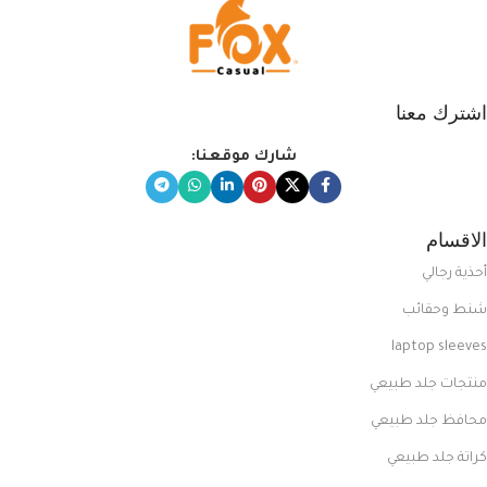
اشترك معنا
شارك موقعنا:
الاقسام
أحذية رجالي
شنط وحقائب
laptop sleeves
منتجات جلد طبيعي
محافظ جلد طبيعي
كراتة جلد طبيعي