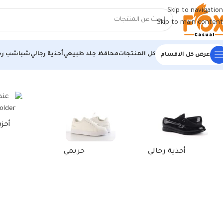
Skip to navigation
Skip to main content
كل المنتجات
محافظ جلد طبيعي
أحذية رجالي
شباشب رج
عرض كل الاقسام
الرئيسية
/
منتجات تحت الوسم “محفظة بطاقات كريدت جلدية”
أحز
أحذية رجالي
حريمي