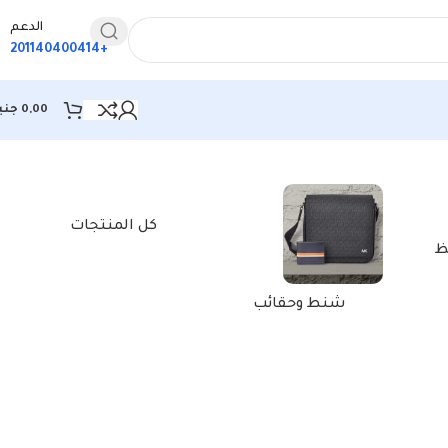
الدعم
+201140400414
0,00
جني
كل المنتجات
ظ
شنط وحقائب