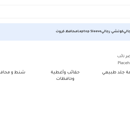
الي
كوتشي رجالي
Laptop Sleeve
محافظ كروت
مة جلد طبيعي
حقائب وأغطية
شنط و محاف
وحافظات