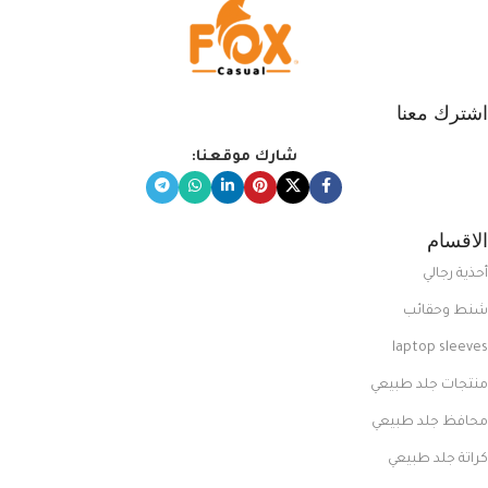
اشترك معنا
شارك موقعنا:
الاقسام
أحذية رجالي
شنط وحقائب
laptop sleeves
منتجات جلد طبيعي
محافظ جلد طبيعي
كراتة جلد طبيعي