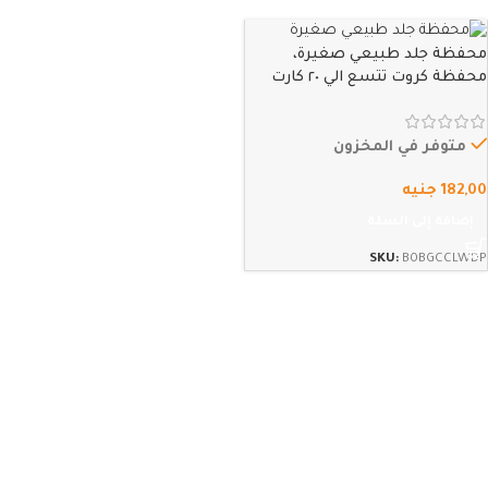
محفظة جلد طبيعي صغيرة،
محفظة كروت تتسع الي ٢٠ كارت
واوراق نقدية ورق وفضة، تقفيل
يدوي، من فوكس كاجوال (بني
محبب)
متوفر في المخزون
182,00
جنيه
إضافة إلى السلة
SKU:
B0BGCCLWDP