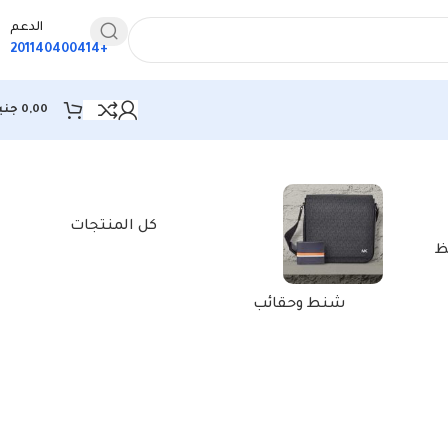
الدعم
+201140400414
0,00
جني
كل المنتجات
ظ
شنط وحقائب