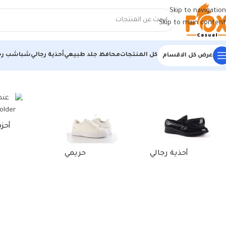
Skip to navigation
Skip to main content
كل المنتجات
محافظ جلد طبيعي
أحذية رجالي
شباشب رج
عرض كل الاقسام
الرئيسية
/
منتجات تحت الوسم “محفظة جلد طبيعي RFID هافان”
أحز
أحذية رجالي
حريمي