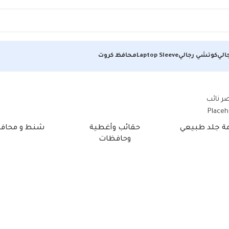
الي
كوتشي رجالي
Laptop Sleeve
محافظ كروت
مة جلد طبيعي
حقائب وأغطية
شنط و محاف
وحافظات