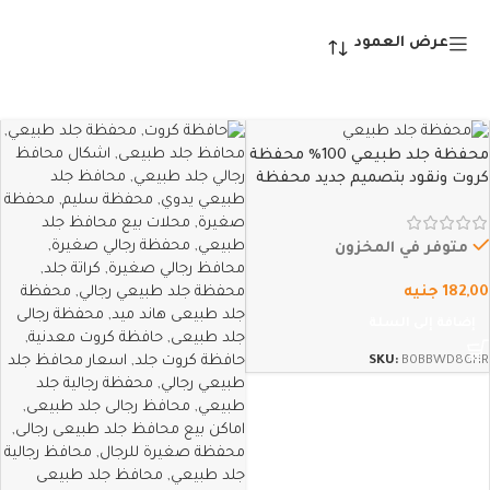
عرض العمود
محفظة جلد طبيعي 100% محفظة
كروت ونقود بتصميم جديد محفظة
رجالي نحيفة وذات حجم صغير
وعملية تسع حتى 10 كروت وجيب
كبير للنقدية من فوكس كاجوال
متوفر في المخزون
(هافان)
182,00
جنيه
إضافة إلى السلة
SKU:
B0BBWD8GHR