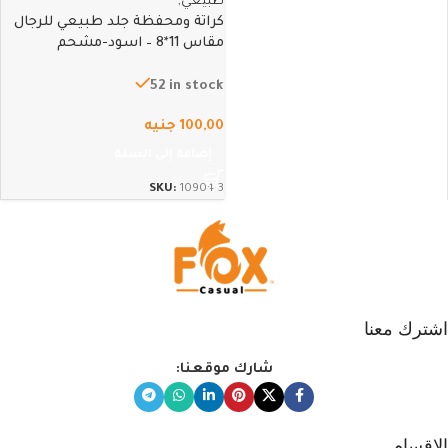
كراتة ومحفظة جلد طبيعي للرجال
مقاس 11*8 – اسود-مشحم
52 in stock
100,00
جنيه
إضافة إلى السلة
SKU:
10904-3
اشترك معنا
شارك موقعنا:
الاقسام