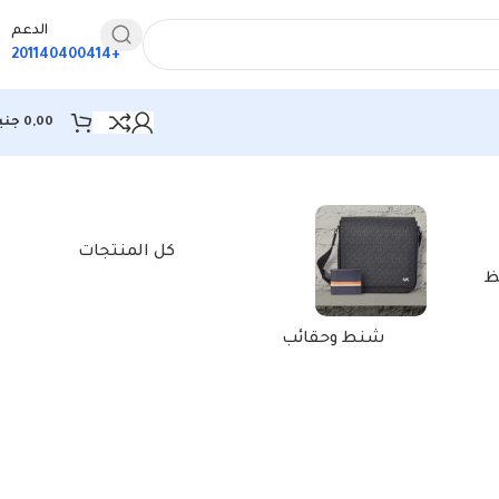
الدعم
+201140400414
0,00
جني
كل المنتجات
ظ
شنط وحقائب