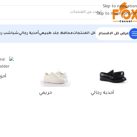
Skip to navigation
Skip to main content
كل المنتجات
محافظ جلد طبيعي
أحذية رجالي
شباشب رج
عرض كل الاقسام
الرئيسية
/
منتجات تحت الوسم “محفظة رجالية”
أحز
أحذية رجالي
حريمي