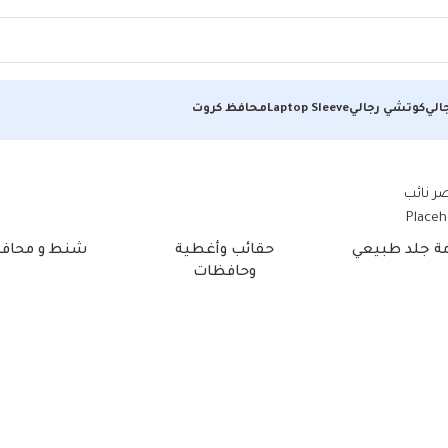
الي
كوتشي رجالي
Laptop Sleeve
محافظ كروت
مة جلد طبيعي
حقائب وأغطية
شنط و محاف
وحافظات