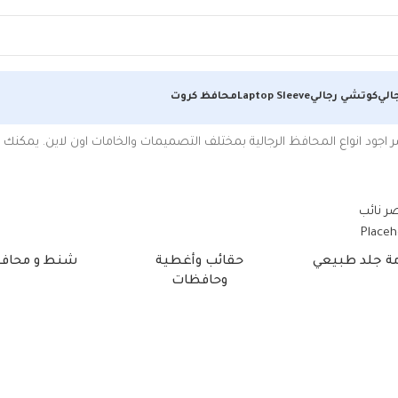
الي
كوتشي رجالي
Laptop Sleeve
محافظ كروت
 اجود انواع المحافظ الرجالية بمختلف التصميمات والخامات اون لاين. يمكن
مة جلد طبيعي
حقائب وأغطية
شنط و محاف
وحافظات