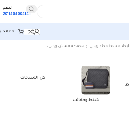
الدعم
+201140400414
0,00
جني
ك ايجاد محفظة جلد رجالي او محفظة قماش رجالى،
كل المنتجات
ظ
شنط وحقائب