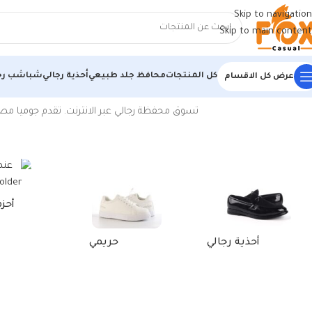
Skip to navigation
Skip to main content
كل المنتجات
محافظ جلد طبيعي
أحذية رجالي
شباشب رج
عرض كل الاقسام
الرئيسية
/
منتجات تحت الوسم “محفظة رجالي 2020”
تسوق محفظة رجالي عبر الانترنت. تقدم جوميا مصر
أحز
أحذية رجالي
حريمي