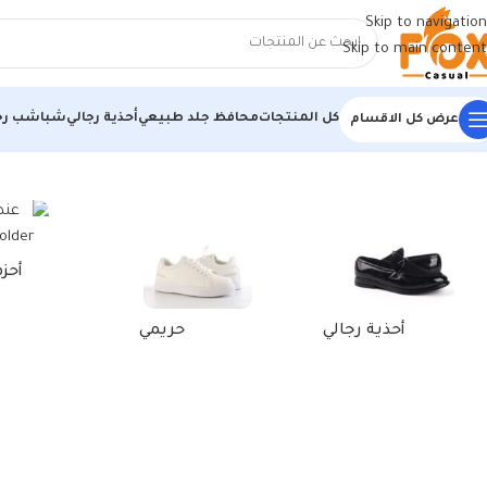
Skip to navigation
Skip to main content
كل المنتجات
محافظ جلد طبيعي
أحذية رجالي
شباشب رج
عرض كل الاقسام
الرئيسية
/
منتجات تحت الوسم “محفظة صغيرة بالكروشية”
أحز
أحذية رجالي
حريمي