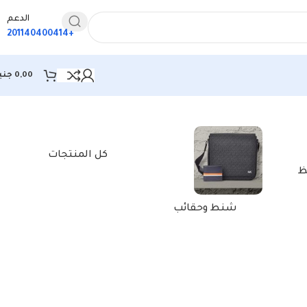
الدعم
+201140400414
0,00
جني
كل المنتجات
ظ
شنط وحقائب