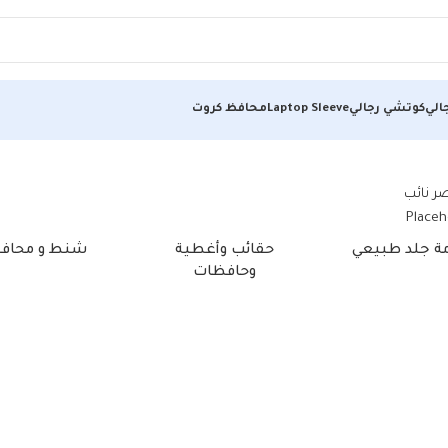
الي
كوتشي رجالي
Laptop Sleeve
محافظ كروت
مة جلد طبيعي
حقائب وأغطية
شنط و محاف
وحافظات