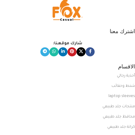
اشترك معنا
شارك موقعنا:
الاقسام
أحذية رجالي
شنط وحقائب
laptop sleeves
منتجات جلد طبيعي
محافظ جلد طبيعي
كراتة جلد طبيعي