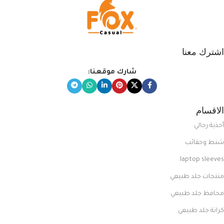
اشترك معنا
شارك موقعنا:
الاقسام
أحذية رجالي
شنط وحقائب
laptop sleeves
منتجات جلد طبيعي
محافظ جلد طبيعي
كراتة جلد طبيعي