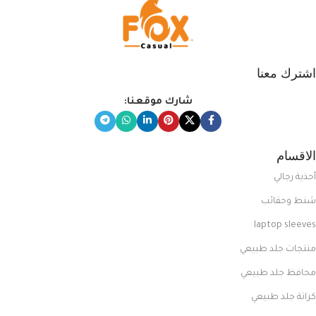
اشترك معنا
شارك موقعنا:
الاقسام
أحذية رجالي
شنط وحقائب
laptop sleeves
منتجات جلد طبيعي
محافظ جلد طبيعي
كراتة جلد طبيعي