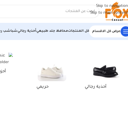
Skip to navigation
Skip to main content
كل المنتجات
محافظ جلد طبيعي
أحذية رجالي
شباشب رج
عرض كل الاقسام
الرئيسية
/
منتجات تحت الوسم “محفظة كروت رجالي”
أحز
أحذية رجالي
حريمي