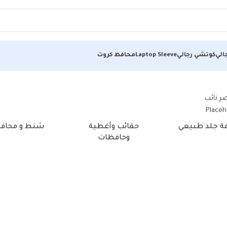
الي
كوتشي رجالي
Laptop Sleeve
محافظ كروت
مة جلد طبيعي
حقائب وأغطية
شنط و محاف
وحافظات