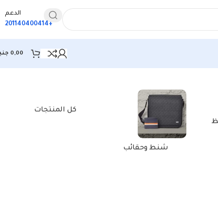
الدعم
+201140400414
0,00
جني
كل المنتجات
ظ
شنط وحقائب