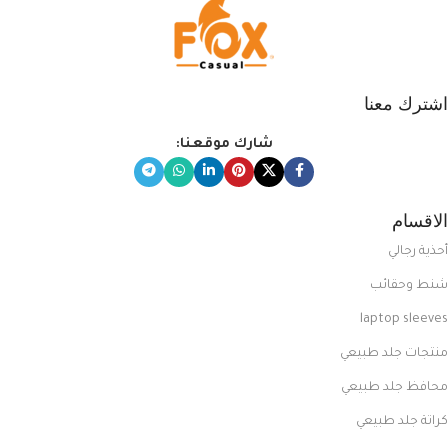
اشترك معنا
شارك موقعنا:
الاقسام
أحذية رجالي
شنط وحقائب
laptop sleeves
منتجات جلد طبيعي
محافظ جلد طبيعي
كراتة جلد طبيعي